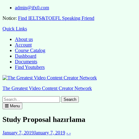
Skip
admin@ifx0.com
to
Notice:
Find IELTS&TOEFL Speaking Friend
content
Quick Links
About us
Account
Course Catalog
Dashboard
Documents
Find Youtubers
The Greatest Video Content Creator Network
Search
for:
Menu
Study Proposal hazırlama
January 7, 2019
January 7, 2019
- -