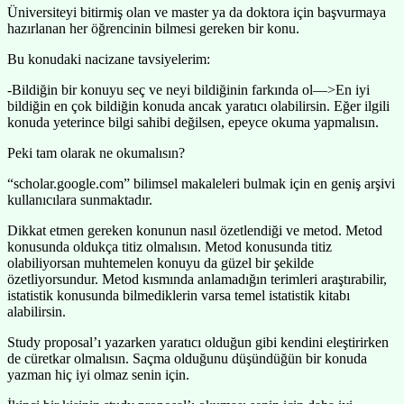
Üniversiteyi bitirmiş olan ve master ya da doktora için başvurmaya
hazırlanan her öğrencinin bilmesi gereken bir konu.
Bu konudaki nacizane tavsiyelerim:
-Bildiğin bir konuyu seç ve neyi bildiğinin farkında ol—>En iyi
bildiğin en çok bildiğin konuda ancak yaratıcı olabilirsin. Eğer ilgili
konuda yeterince bilgi sahibi değilsen, epeyce okuma yapmalısın.
Peki tam olarak ne okumalısın?
“scholar.google.com” bilimsel makaleleri bulmak için en geniş arşivi
kullanıcılara sunmaktadır.
Dikkat etmen gereken konunun nasıl özetlendiği ve metod. Metod
konusunda oldukça titiz olmalısın. Metod konusunda titiz
olabiliyorsan muhtemelen konuyu da güzel bir şekilde
özetliyorsundur. Metod kısmında anlamadığın terimleri araştırabilir,
istatistik konusunda bilmediklerin varsa temel istatistik kitabı
alabilirsin.
Study proposal’ı yazarken yaratıcı olduğun gibi kendini eleştirirken
de cüretkar olmalısın. Saçma olduğunu düşündüğün bir konuda
yazman hiç iyi olmaz senin için.