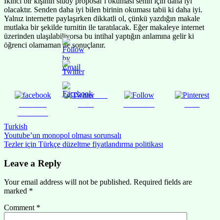
İkinci bir kişinin study proposal’ı okuması senin için daha iyi
olacaktır. Senden daha iyi bilen birinin okuması tabii ki daha iyi.
Yalnız internette paylaşırken dikkatli ol, çünkü yazdığın makale
mutlaka bir şekilde turnitin ile taratılacak. Eğer makaleye internet
üzerinden ulaşılabiliyorsa bu intihal yaptığın anlamına gelir ki
öğrenci olamaman ile sonuçlanır.
Post
Share on
on X
Follow us
Save
Facebook
Turkish
Post
Youtube’un monopol olması sorunsalı
Tezler için Türkçe düzeltme fiyatlandırma politikası
navigation
Leave a Reply
Your email address will not be published.
Required fields are
marked
*
Comment
*